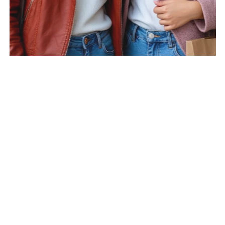
Маркированный товар
Смотри на мир здоровыми глазами!
«Не читай в темноте», «Не сиди близко к телевизору» –
нас с детства учат беречь зрение. Но… Смартфоны,
планшеты, компьютеры и прочие гаджеты сегодня стали
настолько обыденными... Отсюда целый букет проблем: с
осанкой, а значит, и с сосудами, головные боли,
ухудшение памяти и, конечно, проблемы со зрением. В