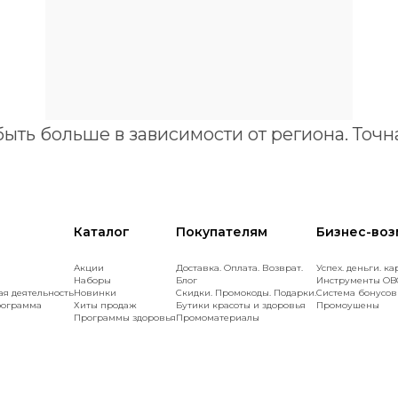
быть больше в зависимости от региона. Точ
Каталог
Покупателям
Бизнес-во
Акции
Доставка. Оплата. Возврат.
Успех. деньги. ка
Наборы
Блог
Инструменты OB
ая деятельность
Новинки
Скидки. Промокоды. Подарки.
Cистема бонусов
рограмма
Хиты продаж
Бутики красоты и здоровья
Промоушены
Программы здоровья
Промоматериалы