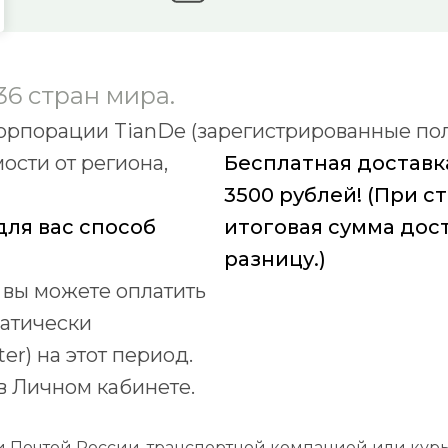
36 стран мира.
корпорации TianDe (зарегистрированные пол
ости от региона,
Бесплатная доставк
3500 рублей! (При с
ля вас способ
итоговая сумма дос
разницу.)
 вы можете оплатить
матически
er) на этот период.
в Личном кабинете.
и Почтой России, транспортной компанией или курь