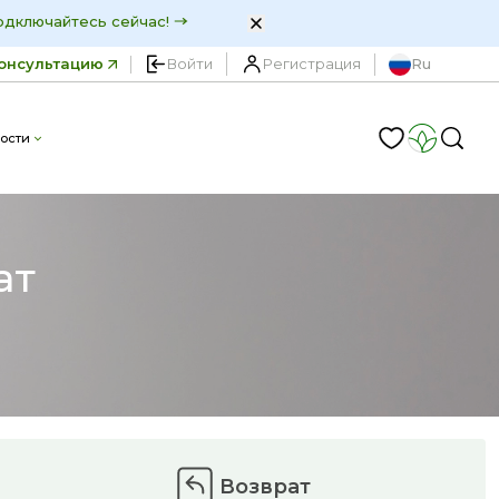
одключайтесь сейчас!
онсультацию
Войти
Регистрация
Ru
ости
ат
Возврат