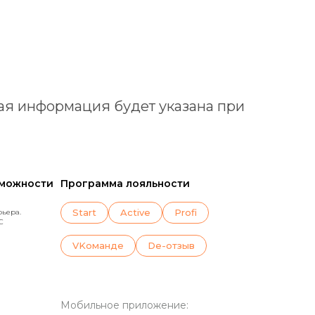
ная информация будет указана при
зможности
Программа лояльности
Start
Active
Profi
рьера.
C
VKoманде
De-отзыв
Мобильное приложение: