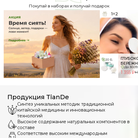
Покупай в наборах и получай подарок
1=2
ГЛУБОК
20 Б.
БЕРЕЖН
До 30.09
1 355 ₽
1 
Продукция TianDe
Синтез уникальных методик традиционной
китайской медицины и инновационных
технологий
Высокое содержание натуральных компонентов в
составе
Соответствие высоким международным