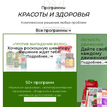
Программы
КРАСОТЫ И ЗДОРОВЬЯ
Комплексное решение любых проблем
Все программы
ЛЕГКОСТЬ
«ПРОТИВ ВЫПАДЕНИЯ ВОЛОС»
ДВИЖЕНИЯ
Хочешь роскошную шевелюру?
Дайте сво
Решение ждет тебя!
каждому
Подробнее...
движению
Подробнее...
50+ программ
«Мужское здоровье», «антипаразитарная
программа», «бодрость и энергия»,
«активное долголетие» и др.
Все программы