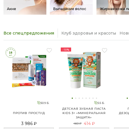
Акне
Выпадение волос
Жирная кожа л
Все спецпредложения
Клуб здоровья и красоты
Нов
-10%
50.9 Б.
5.5 Б.
ДЕТСКАЯ ЗУБНАЯ ПАСТА
ПРОТИВ ПРОСТУД
KIDS 3+ «МИНЕРАЛЬНАЯ
ДЕЗО
ЗАЩИТА»
3 986 ₽
414 ₽
460 ₽