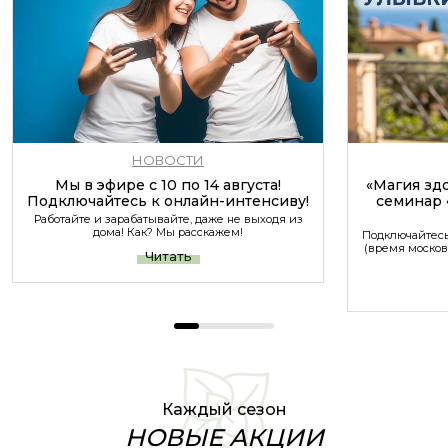
НОВОСТИ
Мы в эфире с 10 по 14 августа!
«Магия зд
Подключайтесь к онлайн-интенсиву!
семинар 
Работайте и зарабатывайте, даже не выходя из
дома! Как? Мы расскажем!
Подключайтесь 
(время московс
Читать
Каждый сезон
НОВЫЕ АКЦИИ