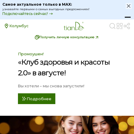
Самое актуальное только в MAX:
узнавайте первыми о самых выгодных предложениях!
Подключайтесь сейчас!
Колумбус
Получить личную консультацию
Промоушен!
«Клуб здоровья и красоты
2.0» в августе!
Только сейчас!
Скидки дня до -15%
Вы хотели – мы снова запустили!
На средства для спокойствия и здоровой
улыбки!
Подробнее
За покупками