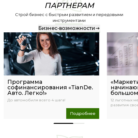
ПАРТНЕРАМ
Строй бизнес с быстрым развитием и передовыми
инструментами
Бизнес-возможности
Программа
«Маркет
софинансирования «TianDe.
начинающ
Авто. Легко!»
большом
До автомобиля всего 4 шага!
12 льготных 
развития сво
Подробнее