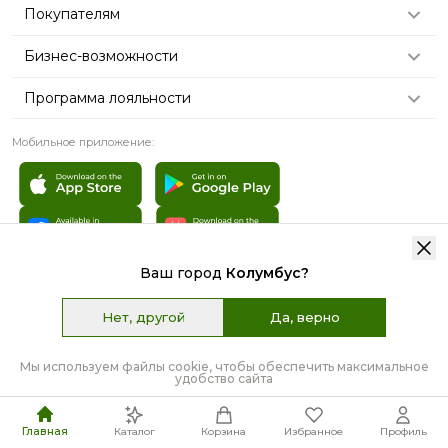
Покупателям
Бизнес-возможности
Программа лояльности
Мобильное приложение:
Ваш город
Колумбус
?
© 2007 - 2026 «TianDe». Все права защищены | Графические
материалы:
Freepik.com
Нет, другой
Да, верно
Пользовательское соглашение
Карта сайта
3
3
52
35
д
ч
м
с
Мы используем файлы cookie, чтобы обеспечить максимальное
Скидки дня
удобство сайта
Главная
Каталог
Корзина
Избранное
Профиль