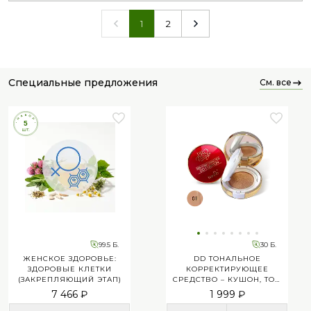
2
1
специальные предложения
см. все
99.5 Б.
30 Б.
ЖЕНСКОЕ ЗДОРОВЬЕ:
DD ТОНАЛЬНОЕ
ЗДОРОВЫЕ КЛЕТКИ
КОРРЕКТИРУЮЩЕЕ
(ЗАКРЕПЛЯЮЩИЙ ЭТАП)
СРЕДСТВО – КУШОН, ТОН
01
7 466 ₽
1 999 ₽