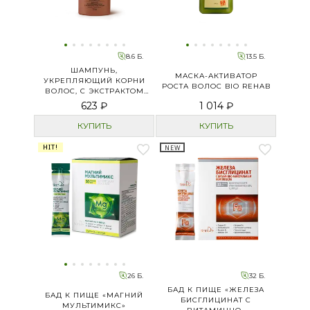
8.6 Б.
13.5 Б.
ШАМПУНЬ,
МАСКА-АКТИВАТОР
УКРЕПЛЯЮЩИЙ КОРНИ
РОСТА ВОЛОС BIO REHAB
ВОЛОС, С ЭКСТРАКТОМ
ГРИБА ЛИНЧЖИ
623 ₽
1 014 ₽
КУПИТЬ
КУПИТЬ
HIT!
NEW
26 Б.
32 Б.
БАД К ПИЩЕ «ЖЕЛЕЗА
БАД К ПИЩЕ «МАГНИЙ
БИСГЛИЦИНАТ С
МУЛЬТИМИКС»