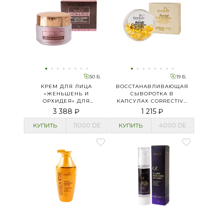
50 Б.
19 Б.
КРЕМ ДЛЯ ЛИЦА
ВОССТАНАВЛИВАЮЩАЯ
«ЖЕНЬШЕНЬ И
СЫВОРОТКА В
ОРХИДЕЯ» ДЛЯ
КАПСУЛАХ CORRECTIVE
ГЛУБОКОГО
SERUM
3 388 ₽
1 215 ₽
ОБНОВЛЕНИЯ
КУПИТЬ
11000
DE
КУПИТЬ
4000
DE