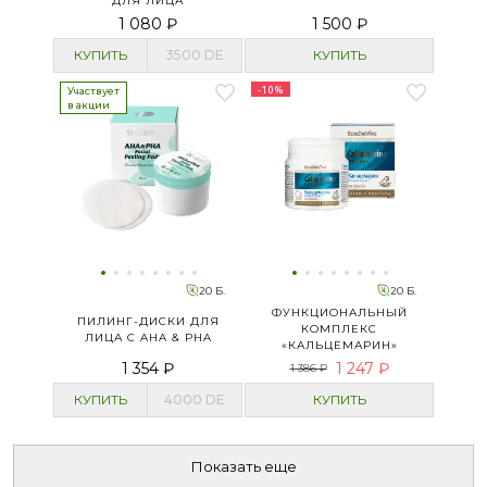
ДЛЯ ЛИЦА
1 080 ₽
1 500 ₽
КУПИТЬ
3500
DE
КУПИТЬ
-10%
Участвует
в акции
20 Б.
20 Б.
ФУНКЦИОНАЛЬНЫЙ
ПИЛИНГ-ДИСКИ ДЛЯ
КОМПЛЕКС
ЛИЦА С AHA & PHA
«КАЛЬЦЕМАРИН»
1 354 ₽
1 247 ₽
1 386 ₽
КУПИТЬ
4000
DE
КУПИТЬ
Показать еще