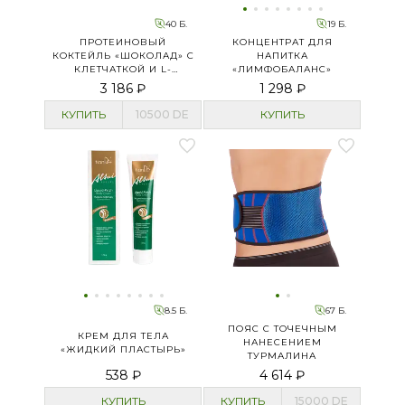
40 Б.
19 Б.
ПРОТЕИНОВЫЙ
КОНЦЕНТРАТ ДЛЯ
КОКТЕЙЛЬ «ШОКОЛАД» С
НАПИТКА
КЛЕТЧАТКОЙ И L-
«ЛИМФОБАЛАНС»
КАРНИТИНОМ
3 186 ₽
1 298 ₽
КУПИТЬ
10500
DE
КУПИТЬ
8.5 Б.
67 Б.
ПОЯС С ТОЧЕЧНЫМ
КРЕМ ДЛЯ ТЕЛА
НАНЕСЕНИЕМ
«ЖИДКИЙ ПЛАСТЫРЬ»
ТУРМАЛИНА
538 ₽
4 614 ₽
КУПИТЬ
КУПИТЬ
15000
DE