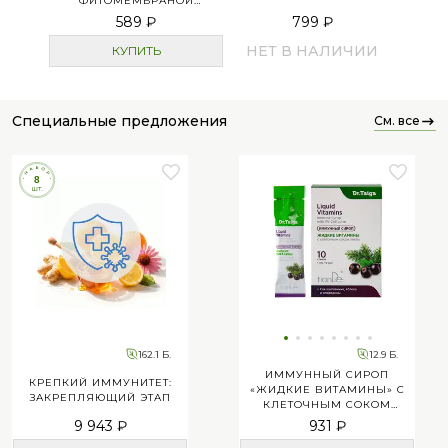
ФИТОМЕМБРАНОЙ
«ЭНЕРГИИ ТРАВ»
589 ₽
799 ₽
НЕТ В НАЛИЧИИ
КУПИТЬ
специальные предложения
см. все
162.1 Б.
12.9 Б.
ИММУННЫЙ СИРОП
КРЕПКИЙ ИММУНИТЕТ:
«ЖИДКИЕ ВИТАМИНЫ» С
ЗАКРЕПЛЯЮЩИЙ ЭТАП
КЛЕТОЧНЫМ СОКОМ
ПИХТЫ
9 943 ₽
931 ₽