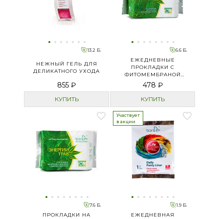
13.2 Б.
6.6 Б.
ЕЖЕДНЕВНЫЕ
НЕЖНЫЙ ГЕЛЬ ДЛЯ
ПРОКЛАДКИ С
ДЕЛИКАТНОГО УХОДА
ФИТОМЕМБРАНОЙ
«ЭНЕРГИИ ТРАВ»
855 ₽
478 ₽
КУПИТЬ
КУПИТЬ
Участвует
в акции
7.6 Б.
1.9 Б.
ПРОКЛАДКИ НА
ЕЖЕДНЕВНАЯ