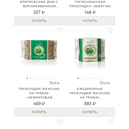
КРИТИЧЕСКИЕ ДНИ С
ГИГИЕНИЧЕСКАЯ
ФИТОМЕМБРАНОЙ
ПРОКЛАДКА «ЭНЕРГИИ
«ЭНЕРГИИ ТРАВ»
ЖИЗНИ»
537 ₽
148 ₽
КУПИТЬ
КУПИТЬ
5.3 Б.
4.3 Б.
ПРОКЛАДКИ ЖЕНСКИЕ
ЕЖЕДНЕВНЫЕ
НА ТРАВАХ
ПРОКЛАДКИ ЖЕНСКИЕ
«НЕФРИТОВАЯ
НА ТРАВАХ
СВЕЖЕСТЬ» ДНЕВНЫЕ
«НЕФРИТОВАЯ
469 ₽
383 ₽
СУПЕР
СВЕЖЕСТЬ»
СУПЕРТОНКИЕ
КУПИТЬ
КУПИТЬ