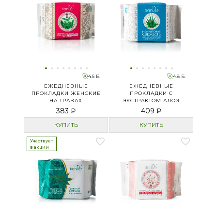
4.5 Б.
4.8 Б.
ЕЖЕДНЕВНЫЕ
ЕЖЕДНЕВНЫЕ
ПРОКЛАДКИ ЖЕНСКИЕ
ПРОКЛАДКИ С
НА ТРАВАХ
ЭКСТРАКТОМ АЛОЭ
«НЕФРИТОВАЯ
«НЕФРИТОВАЯ
383 ₽
409 ₽
СВЕЖЕСТЬ» С
СВЕЖЕСТЬ»
АНИОНАМИ
КУПИТЬ
КУПИТЬ
Участвует
в акции