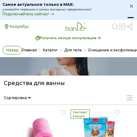
о в MAX:
Самое актуальное тольк
годных предложениях!
узнавайте первыми о самых вы
Подключайтесь сейчас!
Колумбус
Получить личную консультацию
Назад
Главная
Каталог
Для тела
Очищение и эксфолиац
Средства для ванны
Сортировка
Участвует
в акции