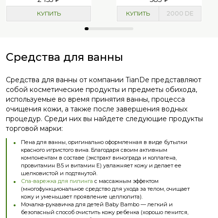
КУПИТЬ
КУПИТЬ
2000
DE
Средства для ванны
Средства для ванны от компании TianDe представляют
собой косметические продукты и предметы обихода,
используемые во время принятия ванны, процесса
очищения кожи, а также после завершения водных
процедур. Среди них вы найдете следующие продукты
торговой марки:
Пена для ванны, оригинально оформленная в виде бутылки
красного игристого вина. Благодаря своим активным
компонентам в составе (экстракт винограда и коллагена,
провитамин B5 и витамин Е) увлажняет кожу и делает ее
шелковистой и подтянутой.
Спа-варежка для пилинга
с массажным эффектом
(многофункциональное средство для ухода за телом, очищает
кожу и уменьшает проявление целлюлита).
Мочалка-рукавичка для детей Baby Bambo — легкий и
безопасный способ очистить кожу ребенка (хорошо пенится,