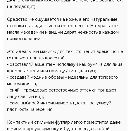
дня (стойкий макияж, который не течет, не осыпается,
не подводит).
Средство не ощущается на коже, а его натуральные
оттенки выглядят живо и естественно. Натуральные
масла макадамии и вишни дарят нежность в каждом
прикосновении.
Это идеальный макияж для тех, кто ценит время, но не
готов жертвовать красотой:
- расставляй акценты – используй как румяна для лица,
кремовые тени или помаду / тинт для губ;
- создавай модные образы – идеальны для топового
мономакияжа;
- сияй – трендовые естественные оттенки придают
лицу свежий вид;
- сама выбирай интенсивность цвета – регулируй
плотность нанесения.
Компактный стильный футляр легко поместится даже
в миниатюрную сумочку и будет всегда с тобой.