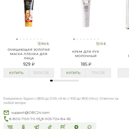
15.6 Б.
1.5 Б.
ОЧИЩАЮЩАЯ ЗОЛОТАЯ
КРЕМ ДЛЯ РУК
МАСКА-ПЛЕНКА ДЛЯ
МОЛОЧНЫЙ
ЛИЦА
929 ₽
185 ₽
КУПИТЬ
3000
DE
КУПИТЬ
700
DE
Ежедневно: будни с 08:00 до 21:00, сб-вс с 9:00 до 18:00 (Мск). Ответим на
любой вопрос
support@OBC24.com
,
8-800-700-70-95
8-905-724-84-65