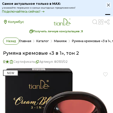
Самое актуальное только в MAX:
узнавайте первыми о самых выгодных предложениях!
Подключайтесь сейчас!
Колумбус
Получить личную консультацию
Назад
Главная
Каталог
Макияж
Румяна кремовые «3 в 1», 
Румяна кремовые «3 в 1», тон 2
0
Сертификаты
Артикул:
80151/02
NEW