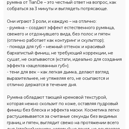
румяна от TianDe – это честный ответ на вопрос, как
поместится даже в миниатюрную сумочку и будет всегда
собраться за 3 минуты и выглядеть потрясающе.
с тобой. Один продукт – три роли – бесконечная
свобода! И только твои правила!
Они играют 3 роли, и каждую – на отлично:
- румяна – создают эффект естественного румянца,
свежего и отдохнувшего вида, без полос и пятен
(отлично работает как контуринг и скульптор);
- помада для губ – нежный оттенок и красивый
бархатистый финиш, не требующий коррекции, не
сушат, не скатываются (кстати, идеально для создания
эффекта «зацелованных губ»);
- тени для век – как легкая дымка, делают взгляд
выразительнее, не утяжеляя его, не осыпаются и
отлично держатся в течение дня.
Румяна обладают тающей кремовой текстурой,
которая нежно скользит по коже, оставляя пудровый
финиш без блеска и эффекта маски. Косметика легко
растушевывается за считаные секунды без видимых
границ и пятен, выглядит свежо на протяжении всего