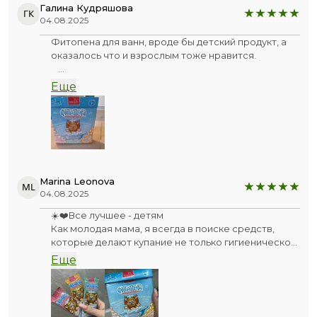
Галина Кудряшова
ГК
04.08.2025
Фитопена для ванн, вроде бы детский продукт, а
оказалось что и взрослым тоже нравится.
⠀
Я использую, как гель для душа, очень нравится
Еще
запах, легко смывается, не щиплет глаза и кожа
после него мягкая и бархатистая.
⠀
Рекомендую и взрослым, и детям.
⠀
#tiande #Де_отзыв TianDe
Marina Leonova
ML
04.08.2025
☀️❤️Все лучшее - детям
Как молодая мама, я всегда в поиске средств,
которые делают купание не только гигиенической
процедурой, но и приятным ритуалом для моей
Еще
дочки. Фитопена для ванны "Иммувенок" стала
настоящим открытием! Дочка, которой только
исполнилось три, просто в восторге от этих ярких
пакетиков и ароматной пены. Теперь уговоры