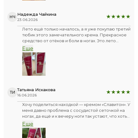
повседневного ухода — то, что нужно.
Рекомендую тем, кто много ходит или стоит.
Надежда Чайкина
НЧ
23.06.2026
Лето ещё только началось, а я уже покупаю третий
тюбик этого замечательного крема. Прекрасное
средство от отёков и боли в ногах. Это лето
началось с мая - стоит прямо жара, и Славитон -
Еще
это просто моё спасение. Утром мажу ноги и
просто летящей походкой отправляюсь на работу,
вечером после душа тоже наношу его и
наслаждаюсь охлаждающим бризом. Ножки
восстанавливаются в конце рабочего дня и
заряжаются утром на весь день. Зимой тоже
пользуюсь, потому что целый день на каблуках, и в
Татьяна Искакова
ТИ
конце дня бывает тянет ноги, но после крема всё
16.06.2026
проходит. Отличное средство, рекомендую к
Хочу поделиться находкой — кремом «Славитон». У
покупке, особенно в это прекрасное время года.
меня давно проблема с сосудистой сеточкой на
ногах, да ещё и к вечеру ноги так устают, что хоть
плачь… Отеки, тяжесть — знакомо?
Еще
Попробовала этот крем — и, честно говоря,