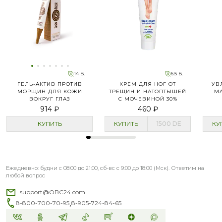
14 Б.
6.5 Б.
ГЕЛЬ-АКТИВ ПРОТИВ
КРЕМ ДЛЯ НОГ ОТ
УВ
МОРЩИН ДЛЯ КОЖИ
ТРЕЩИН И НАТОПТЫШЕЙ
М
ВОКРУГ ГЛАЗ
С МОЧЕВИНОЙ 30%
914 ₽
460 ₽
КУПИТЬ
КУПИТЬ
1500
DE
КУ
Ежедневно: будни с 08:00 до 21:00, сб-вс с 9:00 до 18:00 (Мск). Ответим на
любой вопрос
support@OBC24.com
,
8-800-700-70-95
8-905-724-84-65