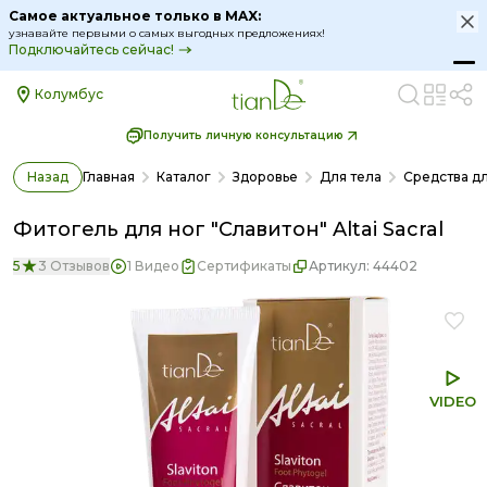
Самое актуальное только в MAX:
узнавайте первыми о самых выгодных предложениях!
Подключайтесь сейчас!
Колумбус
Получить личную консультацию
Назад
Главная
Каталог
Здоровье
Для тела
Средства дл
Фитогель для ног "Славитон" Altai Sacral
5
3 Отзывов
1 Видео
Сертификаты
Артикул:
44402
VIDEO