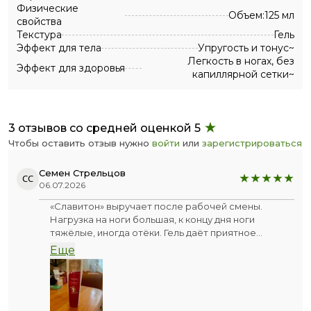
Физические
Объем:125 мл
свойства
Текстура
Гель
Эффект для тела
Упругость и тонус~
Легкость в ногах, без
Эффект для здоровья
капиллярной сетки~
3 отзывов со средней оценкой 5
Чтобы оставить отзыв нужно
войти
или
зарегистрироваться
Семен Стрельцов
СС
06.07.2026
«Славитон» выручает после рабочей смены.
Нагрузка на ноги большая, к концу дня ноги
тяжёлые, иногда отёки. Гель даёт приятное
охлаждение, напряжение будто сбрасывает.
Еще
Впитывается быстро — не надо ждать, пока
высохнет.
Состав с растительными экстрактами — это плюс.
Эффект чувствуется почти сразу. Для