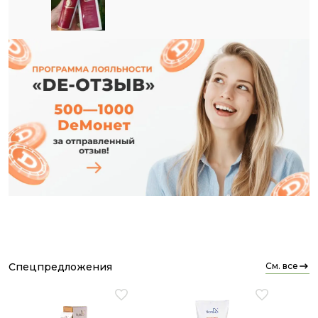
приятно удивилась! Наносила его каждый вечер
после душа, слегка втирая.
Что заметила уже в первую неделю:
ноги стали меньше отекать;
пропало это противное чувство тяжести;
появилось приятное ощущение свежести и
лёгкости, будто я только что из прохладного душа
вышла;
визуально сосудистая сеточка стала менее
заметной (может, из‑за того, что спал отёк).
Охлаждающий эффект — просто спасение после
долгого дня на каблуках. Теперь это мой must‑have
в ежедневном уходе! Очень рекомендую тем, кто
сталкивается с похожими проблемами.
спецпредложения
см. все