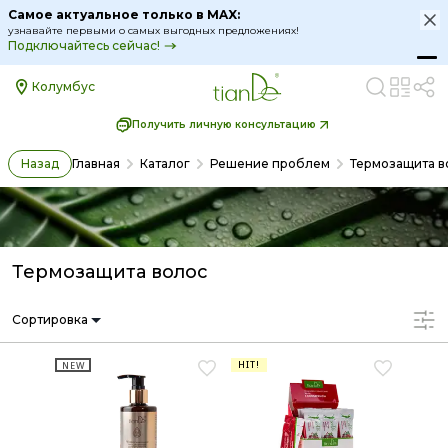
Термозащита волос | TianDe
Самое актуальное только в MAX:
узнавайте первыми о самых выгодных предложениях!
Подключайтесь сейчас!
Колумбус
Получить личную консультацию
Назад
Главная
Каталог
Решение проблем
Термозащита в
Термозащита волос
Сортировка
HIT!
NEW