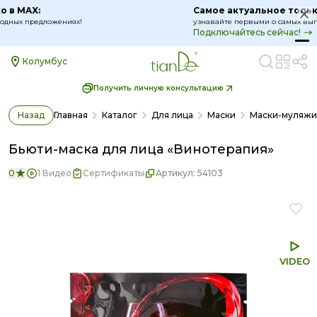
Самое актуальное только в MAX:
узнавайте первыми о самых выгодных предложениях!
Подключайтесь сейчас!
Колумбус
Получить личную консультацию
Назад
Главная
Каталог
Для лица
Маски
Маски-муляжи
Бьюти-маска для лица «Винотерапия»
0
1 Видео
Сертификаты
Артикул:
54103
VIDEO