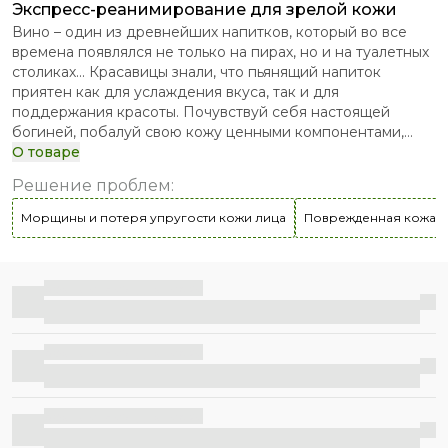
Экспресс-реанимирование для зрелой кожи
Вино – один из древнейших напитков, который во все
времена появлялся не только на пирах, но и на туалетных
столиках... Красавицы знали, что пьянящий напиток
приятен как для услаждения вкуса, так и для
поддержания красоты. Почувствуй себя настоящей
богиней, побалуй свою кожу ценными компонентами,
которыми богато красное вино. Бьюти-маска для лица
О товаре
«Винотерапия» содержит ресвератрол – вещество,
Решение проблем
:
которое ученые обнаружили в кожице красного
винограда. В сочетании с другими активными
Морщины и потеря упругости кожи лица
Поврежденная кожа л
компонентами маски он стимулирует синтез коллагена,
уменьшает повреждение клеток свободными
радикалами и повышает упругость кожи. С бьюти-маской
Бесплатная доставка
для экспресс-реанимирования Skin Triumph каждый твой
выход будет триумфальным!
Бесплатная доставка
Бесплатная доставка