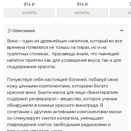
SNAKE FACTOR
КОЖИ ЛИЦА
914 ₽
914 ₽
КУПИТЬ
КУПИТЬ
К
описание
Вино – один из древнейших напитков, который во все
времена появлялся не только на пирах, но и на
туалетных столиках... Красавицы знали, что пьянящий
напиток приятен как для услаждения вкуса, так и для
поддержания красоты.
Почувствуй себя настоящей богиней, побалуй свою
кожу ценными компонентами, которыми богато
красное вино. Бьюти-маска для лица «Винотерапия»
содержит ресвератрол – вещество, которое ученые
обнаружили в кожице красного винограда. В
сочетании с другими активными компонентами маски
он стимулирует синтез коллагена, уменьшает
повреждение клеток свободными радикалами и