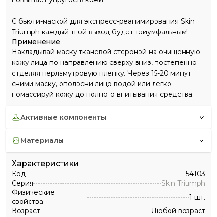
повышает упругость кожи.
С бьюти-маской для экспресс-реанимирования Skin
Triumph каждый твой выход будет триумфальным!
Применение
Накладывай маску тканевой стороной на очищенную
кожу лица по направлению сверху вниз, постепенно
отделяя перламутровую пленку. Через 15-20 минут
сними маску, ополосни лицо водой или легко
помассируй кожу до полного впитывания средства.
активные компоненты
материалы
Характеристики
Код
54103
Серия
Skin Triumph
Физические
1 шт.
свойства
Возраст
Любой возраст