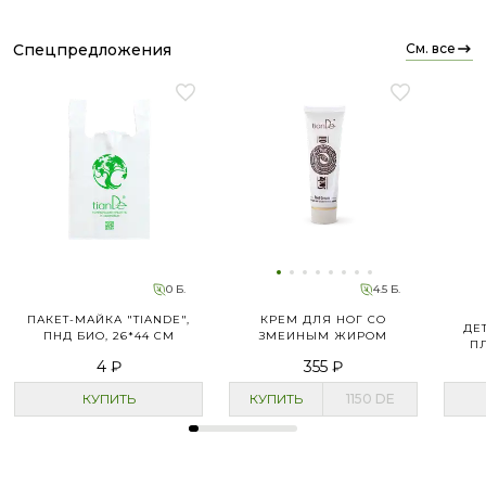
спецпредложения
см. все
0 Б.
4.5 Б.
ПАКЕТ-МАЙКА "TIANDE",
КРЕМ ДЛЯ НОГ СО
ДЕ
ПНД БИО, 26*44 СМ
ЗМЕИНЫМ ЖИРОМ
П
4 ₽
355 ₽
КУПИТЬ
КУПИТЬ
1150
DE