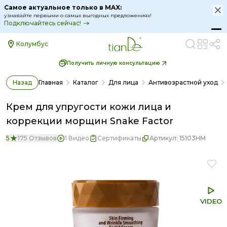
Самое актуальное только в MAX:
дложениях!
узнавайте первыми о самых выгодных пре
Подключайтесь сейчас!
Колумбус
Получить личную консультацию
Назад
Главная
Каталог
Для лица
Антивозрастной уход
Крем для упругости кожи лица и
коррекции морщин Snake Factor
5
175 Отзывов
1 Видео
Сертификаты
Артикул:
15103HM
VIDEO