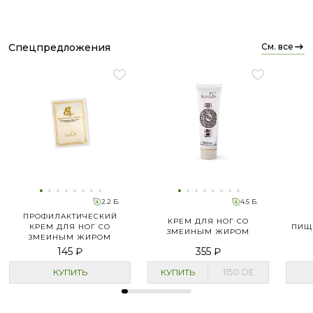
спецпредложения
см. все
2.2 Б.
4.5 Б.
ПРОФИЛАКТИЧЕСКИЙ
КРЕМ ДЛЯ НОГ СО
КРЕМ ДЛЯ НОГ СО
ПИЩ
ЗМЕИНЫМ ЖИРОМ
ЗМЕИНЫМ ЖИРОМ
«
145 ₽
355 ₽
КУПИТЬ
КУПИТЬ
1150
DE