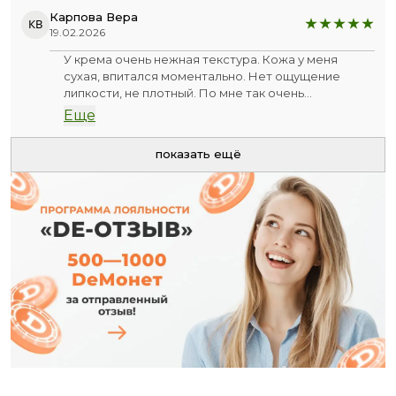
Карпова Вера
КВ
19.02.2026
У крема очень нежная текстура. Кожа у меня
сухая, впитался моментально. Нет ощущение
липкости, не плотный. По мне так очень
воздушный. Запах приятный, ненавязчивый.
Еще
Кремом довольна, в дальнейшем планирую брать
снова!
показать ещё