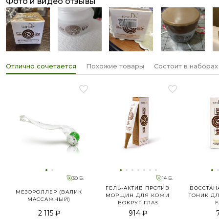
фото и видео отзывы
Отлично сочетается
Похожие товары
Состоит в наборах
30 Б.
14 Б.
ГЕЛЬ-АКТИВ ПРОТИВ
ВОССТА
МЕЗОРОЛЛЕР (ВАЛИК
МОРЩИН ДЛЯ КОЖИ
ТОНИК ДЛ
МАССАЖНЫЙ)
ВОКРУГ ГЛАЗ
F
2 115 ₽
914 ₽