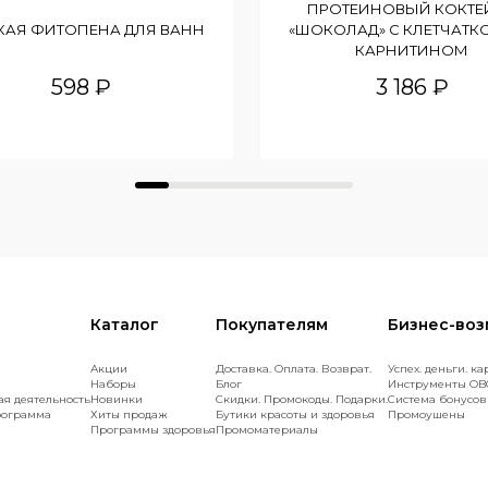
ПРОТЕИНОВЫЙ КОКТЕ
КАЯ ФИТОПЕНА ДЛЯ ВАНН
«ШОКОЛАД» С КЛЕТЧАТКО
КАРНИТИНОМ
598 ₽
3 186 ₽
Каталог
Покупателям
Бизнес-во
Акции
Доставка. Оплата. Возврат.
Успех. деньги. ка
Наборы
Блог
Инструменты OB
ая деятельность
Новинки
Скидки. Промокоды. Подарки.
Cистема бонусов
рограмма
Хиты продаж
Бутики красоты и здоровья
Промоушены
Программы здоровья
Промоматериалы