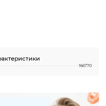
рактеристики
166770