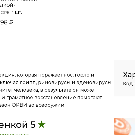
ЕТКОЙ»
БОРЕ
:
1
ШТ.
998 ₽
Ха
кция, которая поражает нос, горло и
 включая грипп, риновирусы и аденовирусы.
Код
итет человека, в результате он может
а и грамотное восстановление помогают
езон ОРВИ во всеоружии.
енкой 5
трироваться