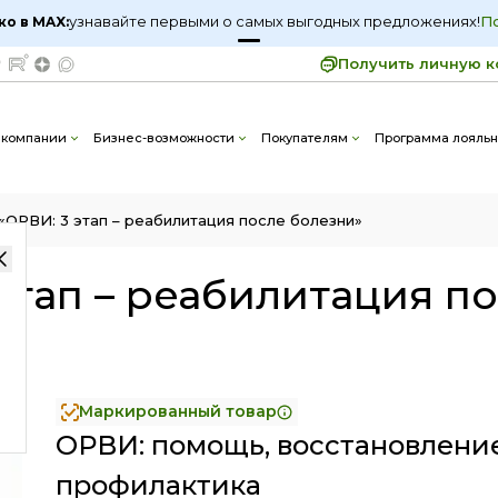
 - описание, цена, отзывы | Интернет-магазин космети
узнавайте первыми о самых выгодных предложениях!
узнавайте первыми о самых выгодных предложениях!
П
П
ко в MAX:
ко в MAX:
Получить личную к
 3 этап – реабилитация после болезни»
 компании
Бизнес-возможности
Покупателям
Программа лояльн
ОРВИ: 3 этап – реабилитация после болезни»
этап – реабилитация п
Маркированный товар
ОРВИ: помощь, восстановление
профилактика