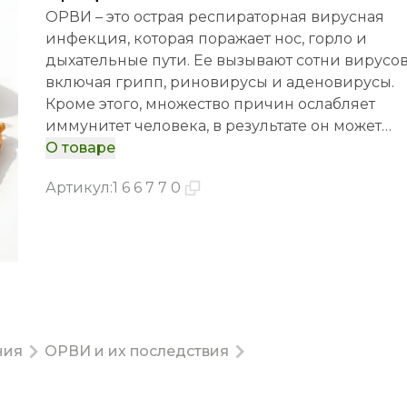
ОРВИ – это острая респираторная вирусная
инфекция, которая поражает нос, горло и
дыхательные пути. Ее вызывают сотни вирусов
включая грипп, риновирусы и аденовирусы.
Кроме этого, множество причин ослабляет
иммунитет человека, в результате он может
болеть ОРВИ несколько раз в год. Профилакт
О товаре
и грамотное восстановление помогают избежа
Артикул
:
166770
осложнений и встретить следующий сезон О
во всеоружии.
ния
ОРВИ и их последствия