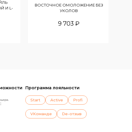
ЙЛЬ
ВОСТОЧНОЕ ОМОЛОЖЕНИЕ БЕЗ
Й И L-
УКОЛОВ
9 703 ₽
зможности
Программа лояльности
Start
Active
Profi
рьера.
C
VKoманде
De-отзыв