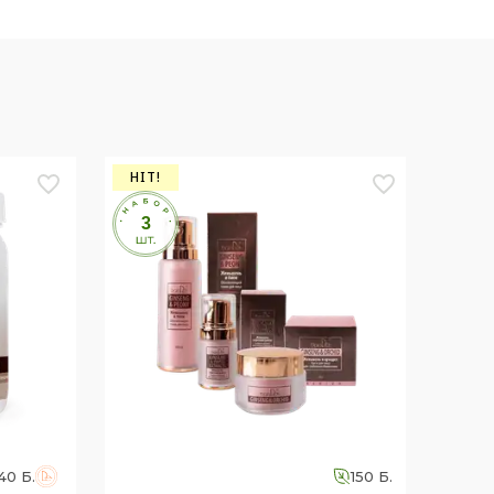
HIT!
40 Б.
150 Б.