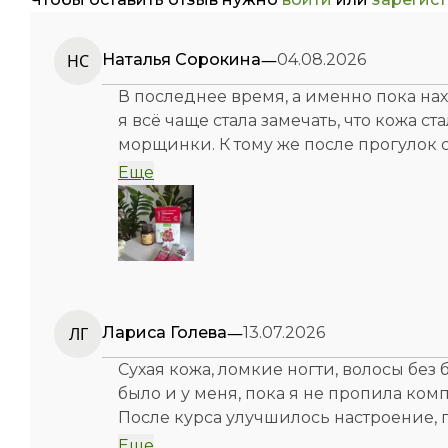
—
НС
Наталья Сорокина
04.08.2026
В последнее время, а именно пока нах
я всё чаще стала замечать, что кожа с
морщинки. К тому же после прогулок с
часто, стали беспокоить боли в коленях
Еще
витаминов для связок и хрящей. Ещё 
выпадать, и я связывала это с грудн
Я решила по совету подруги опробова
именно эту форму, потому что слышала
по 1 стику утром натощак, как она мне
—
ЛГ
Лариса Голева
13.07.2026
упаковке 21 стик, но я купила 2 упако
приятный на вкус с вишнёво-гранатов
Сухая кожа, ломкие ногти, волосы без 
было и у меня, пока я не пропила ком
А также я пропила функциональный к
После курса улучшилось настроение, 
насыщенный витаминами комплекс для
блеск, ногти крепкие, кожа сияет. Зад
Еще