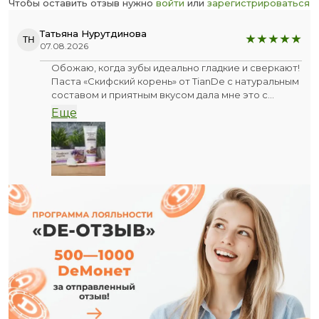
Чтобы оставить отзыв нужно
войти
или
зарегистрироваться
Татьяна Нурутдинова
ТН
07.08.2026
Обожаю, когда зубы идеально гладкие и сверкают!
Паста «Скифский корень» от TianDe с натуральным
составом и приятным вкусом дала мне это с
первой чистки.
Еще
Провела языком — и ахнула: ни разу не было такой
гладкой поверхности! Никакого дискомфорта,
только невероятная гладкость и здоровый блеск.
Эффект жидкой пломбы работает идеально! Да
ещё и освежает!
И главное — без боли! Эмаль не страдает,
чувствительность ушла, а цвет стал естественно-
сияющим.
В дуэте с нашей щёточкой эффект приходит ещё
легче и быстрее.
Теперь улыбаюсь просто потому, что мне нравится
смотреть на свои зубы в зеркале ❤️. Честно, в
восторге! Мой баланс чистоты найден!