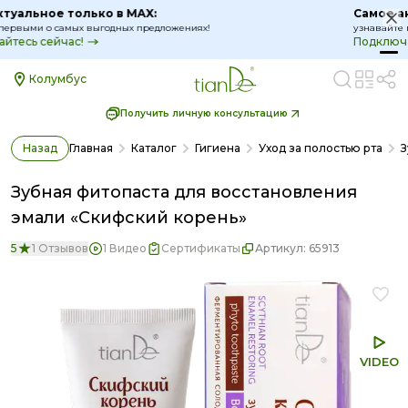
Самое актуальное только в MAX:
узнавайте первыми о самых выгодных предложениях!
Подключайтесь сейчас!
Колумбус
Получить личную консультацию
Назад
Главная
Каталог
Гигиена
Уход за полостью рта
З
Зубная фитопаста для восстановления
эмали «Скифский корень»
5
1 Отзывов
1 Видео
Сертификаты
Артикул:
65913
VIDEO