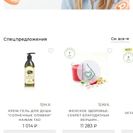
спецпредложения
см. все
HIT!
9.6 Б.
163 Б.
КРЕМ-ГЕЛЬ ДЛЯ ДУША
ЖЕНСКОЕ ЗДОРОВЬЕ:
ОСТ
"СОЛНЕЧНЫЕ ОЛИВКИ"
СЕКРЕТ БЛАГОДАТНЫХ
HAINAN TAO
ВЕРШИН
(ЗАКРЕПЛЯЮЩИЙ ЭТАП)
1 014 ₽
11 283 ₽