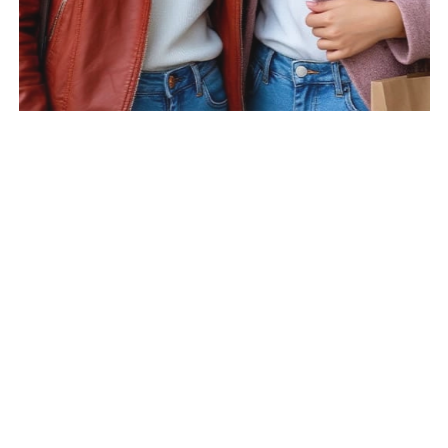
1
/
5
«Иммувенок» – друг детского иммунитета!