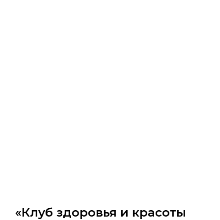
Каталог
Покупателям
Бизнес-возможности
Программа лояльности
Мобильное приложение:
© 2007 - 2026 «TianDe». Все права защищены | Графические
материалы:
Freepik.com
Пользовательское соглашение
Карта сайта
Ваш город
Колумбус
?
«Клуб здоровья и красоты