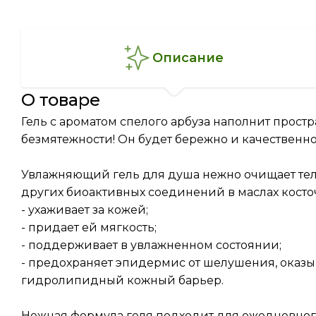
описание
о товаре
Гель с ароматом спелого арбуза наполнит прост
безмятежности! Он будет бережно и качественно
Увлажняющий гель для душа нежно очищает тел
других биоактивных соединений в маслах косточ
- ухаживает за кожей;
- придает ей мягкость;
- поддерживает в увлажненном состоянии;
- предохраняет эпидермис от шелушения, оказы
гидролипидный кожный барьер.
Нежная формула геля подходит для ежедневного 