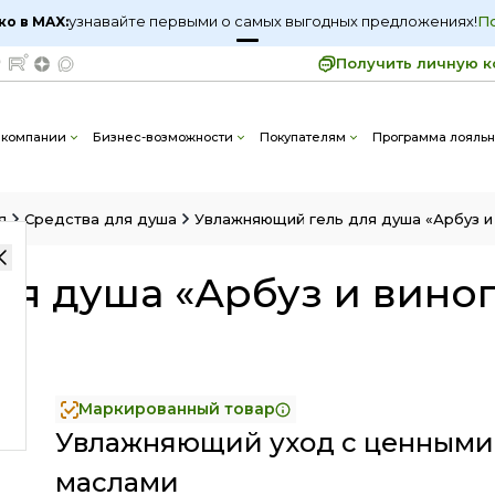
узнавайте первыми о самых выгодных предложениях!
П
ко в MAX:
Получить личную к
для душа «Арбуз и виноград»
1 098
 компании
Бизнес-возможности
Покупателям
Программа лояльн
я
Средства для душа
Увлажняющий гель для душа «Арбуз и
я душа «Арбуз и вино
Маркированный товар
Увлажняющий уход с ценными
маслами