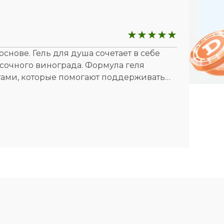
рисутствуют только натуральные
ым для кожи. Мне нравится пользоваться
ой и увлажнённой становится моя кожа.
 свежий и приятный, что каждое
снове. Гель для душа сочетает в себе
щее удовольствие. Кожа остаётся
сочного винограда. Формула геля
, и я чувствую себя свежей и ухоженной.
ми, которые помогают поддерживать
ет нежное и эффективное средство для
, подходит для ежедневного
ля душа и подарите своей коже
рисутствуют только натуральные
м для кожи.
. Заметила, насколько мягкой и
 свежий и приятный, что каждое
ящее удовольствие.
нии всего дня, и я чувствую себя