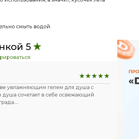
ельно смыть водой.
нкой 5
трироваться
нове увлажняющим гелем для душа с
ля душа сочетает в себе освежающий
града.
ми компонентами, которые помогают
. Нежное очищение без пересушивания,
ания.