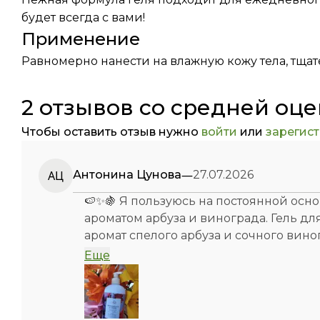
будет всегда с вами!
Применение
Равномерно нанести на влажную кожу тела, тщат
2 отзывов со средней оце
Чтобы оставить отзыв нужно
войти
или
зарегис
—
АЦ
Антонина Цунова
27.07.2026
🍉✨🍇 Я пользуюсь на постоянной ос
ароматом арбуза и винограда. Гель д
аромат спелого арбуза и сочного вино
Еще
Формула геля обогащена увлажняющи
поддерживать кожу мягкой и гладкой
подходит для ежедневного использов