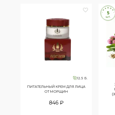
Однозначно рекомендую всем, кто ищ
очищения кожи!
Попробуйте этот увлажняющий гель д
бережный уход и свежесть! 💆‍♀️✨
12.5 Б.
ПИТАТЕЛЬНЫЙ КРЕМ ДЛЯ ЛИЦА
ОТ МОРЩИН
(
846 ₽