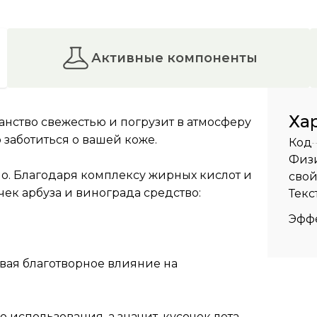
активные компоненты
Ха
ранство свежестью и погрузит в атмосферу
 заботиться о вашей коже.
Код
Физ
о. Благодаря комплексу жирных кислот и
свой
ек арбуза и винограда средство:
Текс
Эффе
вая благотворное влияние на
использования, а значит, кусочек лета