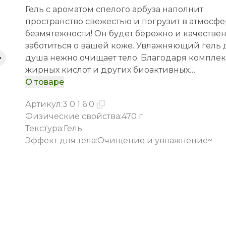
Гель с ароматом спелого арбуза наполнит
пространство свежестью и погрузит в атмосфе
безмятежности! Он будет бережно и качестве
заботиться о вашей коже. Увлажняющий гель для
душа нежно очищает тело. Благодаря комплек
жирных кислот и других биоактивных
соединений в маслах косточек арбуза и
О товаре
винограда средство: - ухаживает за кожей; -
Артикул
:
30160
придает ей мягкость; - поддерживает в
Физические свойства
:
470 г
увлажненном состоянии; - предохраняет
Текстура
:
Гель
эпидермис от шелушения, оказывая
Эффект для тела
:
Очищение и увлажнение~
благотворное влияние на гидролипидный
кожный барьер. Нежная формула геля подходит
для ежедневного использования, а значит,
кусочек лета будет всегда с вами!