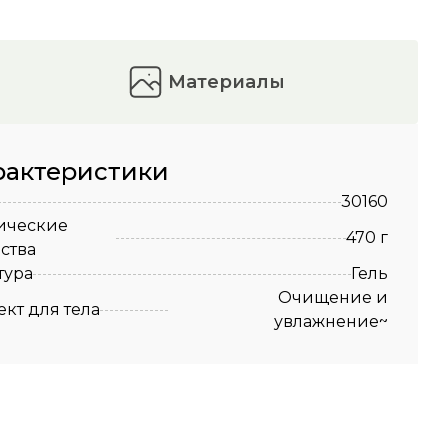
материалы
рактеристики
30160
ические
470 г
ства
тура
Гель
Очищение и
кт для тела
увлажнение~