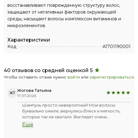
восстанавливают поврежденную структуру волос,
защищают от негативных факторов окружающей
среды, насыщают волосы комплексом витаминов и
микроэлементов.
Характеристики
Код
A1701190001
40 отзывов со средней оценкой 5
Чтобы оставить отзыв нужно
войти
или
зарегистрироваться
Жогова Татьяна
ЖТ
17.07.2026
Шампунь просто невероятный! Мои волосы
буквально ожили, вернулись блеск и мягкость,
которых так не хватало. Выглядят очень
ухоженными, здоровыми и живыми. А сам
Еще
настоящий корень женьшеня внутри флакона - это
отдельный восторг, выглядит очень эстетично.