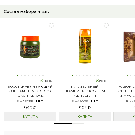
Состав набора
4
шт.
11.9 Б.
9.5 Б.
ВОССТАНАВЛИВАЮЩИЙ
ПИТАТЕЛЬНЫЙ
НАБОР С
БАЛЬЗАМ ДЛЯ ВОЛОС С
ШАМПУНЬ С КОРНЕМ
ЖЕНЬШЕ
ЭКСТРАКТОМ
ЖЕНЬШЕНЯ
И МАСКА 
ЖЕНЬШЕНЯ
В НАБОРЕ
:
1
ШТ.
В НАБОРЕ
:
1
ШТ.
В НА
946 ₽
963 ₽
КУПИТЬ
КУПИТЬ
К