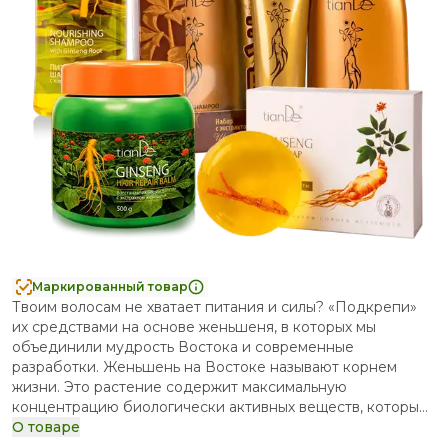
Маркированный товар
Твоим волосам не хватает питания и силы? «Подкрепи»
их средствами на основе женьшеня, в которых мы
объединили мудрость Востока и современные
разработки. Женьшень на Востоке называют корнем
жизни. Это растение содержит максимальную
концентрацию биологически активных веществ, которые
обеспечивают восстановление поврежденных и
О товаре
ослабленных волос. Сушка феном, выпрямление и