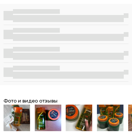
завивки, окрашивание, жесткая вода – все это
повреждает волосы. В твоих силах подарить им здоровье!
Бесплатная доставка
Благодаря мягкой формуле без парабенов шампунь
прекрасно очищает волосы, делает их мягкими и
послушными. А бальзам возвращает им силлу и
Бесплатная доставка
шелковистость. Работая в комплексе, они
восстанавливают поврежденную структуру волос,
защищают от негативных факторов окружающей среды,
Бесплатная доставка
насыщают волосы комплексом витаминов и
микроэлементов.
Бесплатная доставка
фото и видео отзывы