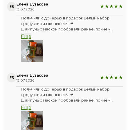
Однозначно рекомендую!
Елена Бузакова
ЕБ
13.07.2026
Получили с дочерью в подарок целый набор
продукции из женьшеня. ❤
Шампунь с маской пробовали ранее, причём
много раз, и остались очень довольны - волосы
Еще
мягкие, шелковистые становятся. 💇 Маше
подходит серия беспроблемно, несмотря на её
кожное заболевание, при котором сильная
сухость кожных покровов. 👌
Советуем вместе с дочерью 👧
Елена Бузакова
ЕБ
13.07.2026
Получили с дочерью в подарок целый набор
продукции из женьшеня. ❤
Шампунь с маской пробовали ранее, причём
много раз, и остались очень довольны - волосы
Еще
мягкие, шелковистые становятся. 💇 Маше
подходит серия беспроблемно, несмотря на её
кожное заболевание, при котором сильная
сухость кожных покровов. 👌