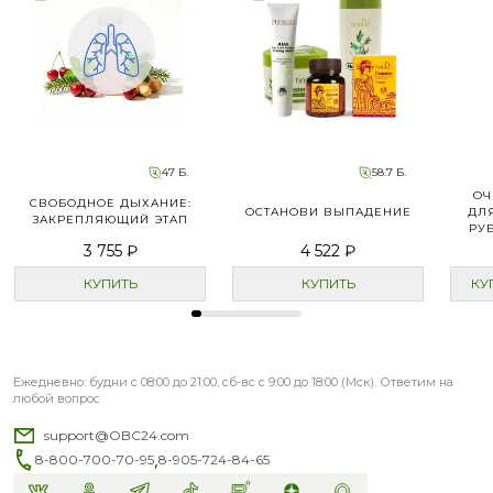
47 Б.
58.7 Б.
ОЧ
СВОБОДНОЕ ДЫХАНИЕ:
ОСТАНОВИ ВЫПАДЕНИЕ
ДЛЯ
ЗАКРЕПЛЯЮЩИЙ ЭТАП
РУ
3 755 ₽
4 522 ₽
КУПИТЬ
КУПИТЬ
КУ
Ежедневно: будни с 08:00 до 21:00, сб-вс с 9:00 до 18:00 (Мск). Ответим на
любой вопрос
support@OBC24.com
,
8-800-700-70-95
8-905-724-84-65