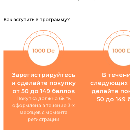
Как вступить в программу?
Зарегистрируйтесь
В течени
и сделайте покупку
следующих 
от 50 до 149 баллов
делайте по
Покупка должна быть
50 до 149
оформлена в течение 3-х
месяцев с момента
регистрации