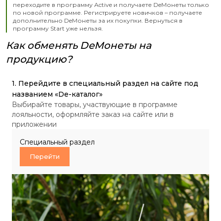
переходите в программу Active и получаете DeМонеты только
по новой программе. Регистрируете новичков – получаете
дополнительно DeМонеты за их покупки. Вернуться в
программу Start уже нельзя.
Как обменять DeМонеты на
продукцию?
1. Перейдите в специальный раздел на сайте под
2.
3.
4.
названием «De-каталог»
ло
De
за
Выбирайте товары, участвующие в программе
Дл
ст
лояльности, оформляйте заказ на сайте или в
до
приложении
на
зак
Специальный раздел
Перейти