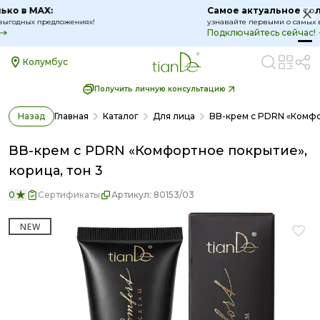
Самое актуальное только в MAX:
узнавайте первыми о самых выгодных предложениях!
Подключайтесь сейчас!
Колумбус
Получить личную консультацию
Назад
Главная
Каталог
Для лица
BB-крем c PDRN «Комфор
BB-крем c PDRN «Комфортное покрытие»,
корица, тон 3
0
Сертификаты
Артикул:
80153/03
NEW