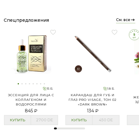
спецпредложения
см. все
15 Б.
1.8 Б.
ЭССЕНЦИЯ ДЛЯ ЛИЦА С
КАРАНДАШ ДЛЯ ГУБ И
ЖЕ
КОЛЛАГЕНОМ И
ГЛАЗ PRO VISAGE, ТОН 02
З
ВОДОРОСЛЯМИ
«DARK BROWN»
845 ₽
134 ₽
КУПИТЬ
2700
DE
КУПИТЬ
450
DE