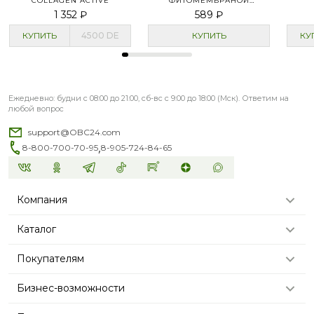
COLLAGEN ACTIVE
ФИТОМЕМБРАНОЙ
«ЭНЕРГИИ ТРАВ»
1 352 ₽
589 ₽
КУПИТЬ
4500
DE
КУПИТЬ
КУ
Ежедневно: будни с 08:00 до 21:00, сб-вс с 9:00 до 18:00 (Мск). Ответим на
любой вопрос
support@OBC24.com
,
8-800-700-70-95
8-905-724-84-65
Компания
Каталог
Покупателям
Бизнес-возможности