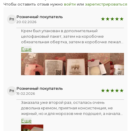
Чтобы оставить отзыв нужно
войти
или
зарегистрироваться
Розничный покупатель
Рп
20.02.2026
Крем был упакован в дополнительный
целофановый пакет, затем на коробочке
обязательная обертка, затем в коробочке лежала
прокладка, вообщем упаковка хорошая, крем
Еще
попробовала, хорошо впитывается, раздражения
нет, жирности нет, запах приятный, мне
понравился
Розничный покупатель
Рп
19.02.2026
Заказала уже второй раз, осталась очень
довольна кремом, приятная консистенция, не
жирный, но и для морозов мне подошел, а начала
пользоваться осенью. На мой взгляд, никаких
Еще
недостатков. Спасибо, по мне так очень хорош!