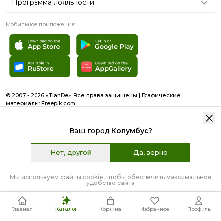
Программа лояльности
Мобильное приложение:
© 2007 - 2026 «TianDe». Все права защищены | Графические
материалы:
Freepik.com
Пользовательское соглашение
Карта сайта
Ваш город
Колумбус
?
Нет, другой
Да, верно
К сожалению, данный товар отсутствует в вашей
стране.
НЕТ В НАЛИЧИИ
Мы используем файлы cookie, чтобы обеспечить максимальное
удобство сайта
Каталог
Главная
Корзина
Избранное
Профиль