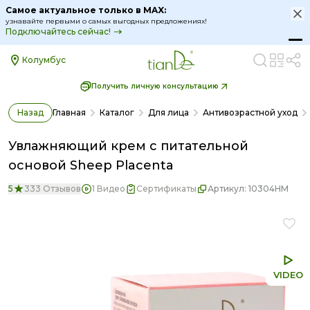
Увлажняющий крем с питательной основой Sheep Placen
Самое актуальное только в MAX:
узнавайте первыми о самых выгодных предложениях!
Подключайтесь сейчас!
Колумбус
Получить личную консультацию
Назад
Главная
Каталог
Для лица
Антивозрастной уход
Увлажняющий крем с питательной
основой Sheep Placenta
5
333 Отзывов
1 Видео
Сертификаты
Артикул:
10304HM
VIDEO