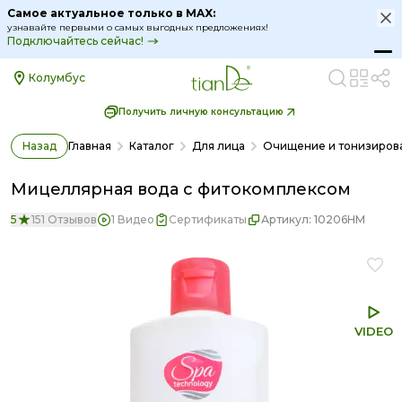
льное только в MAX:
Самое актуа
ыми о самых выгодных предложениях!
узнавайте перв
ь сейчас!
Подключайтес
Колумбус
Получить личную консультацию
Назад
Главная
Каталог
Для лица
Очищение и тонизиров
Мицеллярная вода с фитокомплексом
5
151 Отзывов
1 Видео
Сертификаты
Артикул:
10206HM
VIDEO