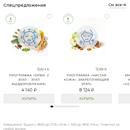
спецпредложения
см. все
52.4 Б.
105 Б.
ПРОГРАММА «ОРВИ: 2
ПРОГРАММА «ЧИСТАЯ
М
ЭТАП – ЭТАП
КОЖА»: ЗАКРЕПЛЯЮЩИЙ
ВЫЗДОРОВЛЕНИЯ»
ЭТАП»
«СЕ
4 140 ₽
8 124 ₽
КУПИТЬ
КУПИТЬ
Ежедневно: будни с 08:00 до 21:00, сб-вс с 9:00 до 18:00 (Мск). Ответим на
любой вопрос