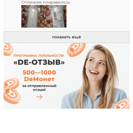
между эффективностью и заботой. Ваша кожа
Отличная, понравилось.
скажет вам спасибо! ✨
показать ещё