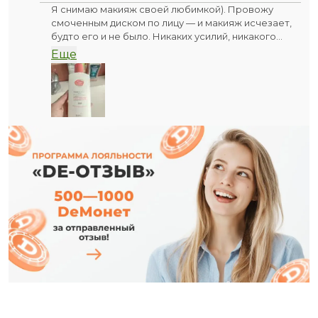
Я снимаю макияж своей любимкой). Провожу
смоченным диском по лицу — и макияж исчезает,
будто его и не было. Никаких усилий, никакого
трения! Это похоже на магию: мицеллы работают
Еще
как крошечные магниты, бесшумно собирая всю
пыль, излишки себума и стойкую тушь. Кожа
вздыхает с облегчением, а я успеваю удивиться,
как быстро закончился мой вечерний «квест».
Но самое прекрасное — это уход. После неё нет
стянутости, нет сухости. Есть только нежность и
свежесть. Чувствую, как фитокомплекс из хмеля,
ромашки и гамамелиса успокаивает кожу после
долгого дня, а розмарин и олива будто наполняют
каждую клеточку жизненной силой. Даже нежная
кожа вокруг глаз благодарна за такое бережное
отношение — никакого покраснения, только
чистый, отдохнувший взгляд.
Это идеальный дуэт «2 в 1»: мощная очистка + спа-
уход без лишних баночек. Но всё равно не
забывайте смывать её водой.