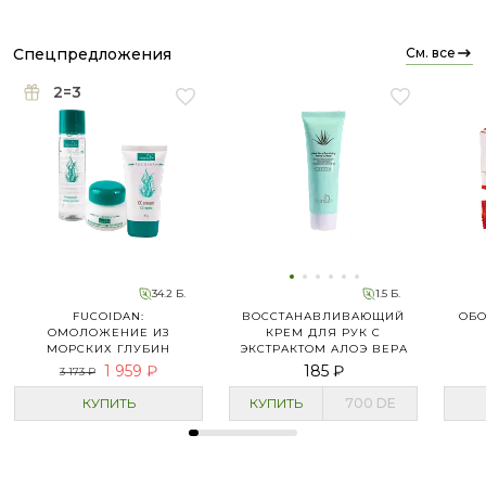
Рекомендую всем, кто ищет идеальный баланс
между эффективностью и заботой. Ваша кожа
скажет вам спасибо! ✨
спецпредложения
см. все
2=3
34.2 Б.
1.5 Б.
FUCOIDAN:
ВОССТАНАВЛИВАЮЩИЙ
ОБО
ОМОЛОЖЕНИЕ ИЗ
КРЕМ ДЛЯ РУК С
МОРСКИХ ГЛУБИН
ЭКСТРАКТОМ АЛОЭ ВЕРА
1 959 ₽
185 ₽
3 173 ₽
КУПИТЬ
КУПИТЬ
700
DE