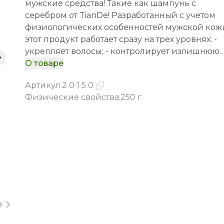
мужские средства! Такие как шампунь с
серебром от TianDe! Разработанный с учетом
физиологических особенностей мужской кож
этот продукт работает сразу на трех уровнях: -
укрепляет волосы; - контролирует излишнюю
жирность у корней; - защищает кожу от
О товаре
раздражения. Шампунь TianDe – это отличный
Артикул
:
20150
вариант для спортсменов и любителей активн
Физические свойства
:
250 г
отдыха. Средство содержит коллоидное сереб
которое является сильным антисептиком. При
повышенном потоотделении оно отлично
очищает кожу и волосы, освежает и оказывает
бактерицидное действие.
е