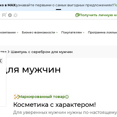
узнавайте первыми о самых выгодных предложениях!
П
ко в MAX:
Получить личную к
ом для мужчин
768
 компании
Бизнес-возможности
Покупателям
Программа лояльн
ства
Шампунь с серебром для мужчин
 для мужчин
Маркированный товар
Косметика с характером!
Для уверенных мужчин нужны по-настоящему