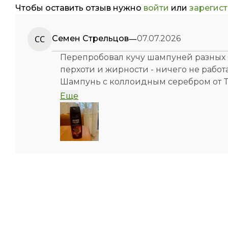
Чтобы оставить отзыв нужно
войти
или
зарегис
—
СС
Семен Стрельцов
07.07.2026
Перепробовал кучу шампуней разных 
перхоти и жирности - ничего не работ
Шампунь с коллоидным серебром от Ti
плотная, пенится отлично, хватает со
Еще
ненавязчивый. Перхоть ушла, кожа го
остаются чистыми. Наконец-то средств
не маскирует её. Однозначно рекоме