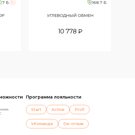
7 Б.
168.7 Б.
ЭФ
ОР
УГЛЕВОДНЫЙ ОБМЕН
10 778 ₽
зможности
Программа лояльности
Start
Active
Profi
рьера.
C
VKoманде
De-отзыв