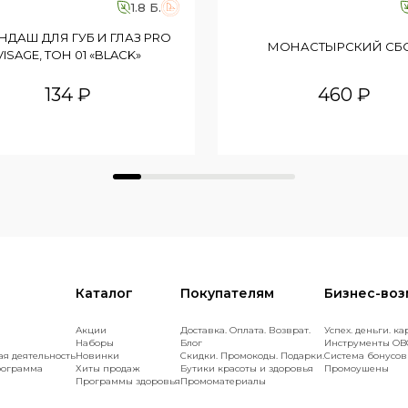
1.8 Б.
НДАШ ДЛЯ ГУБ И ГЛАЗ PRO
МОНАСТЫРСКИЙ СБ
VISAGE, ТОН 01 «BLACK»
134 ₽
460 ₽
Каталог
Покупателям
Бизнес-во
Акции
Доставка. Оплата. Возврат.
Успех. деньги. ка
Наборы
Блог
Инструменты OB
ая деятельность
Новинки
Скидки. Промокоды. Подарки.
Cистема бонусов
рограмма
Хиты продаж
Бутики красоты и здоровья
Промоушены
Программы здоровья
Промоматериалы