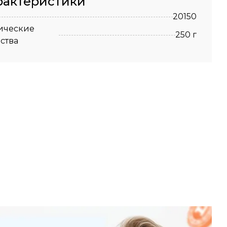
рактеристики
20150
ические
250 г
ства