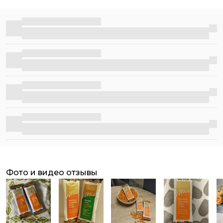
является чемпионом по содержанию бета-каротина
(предшественника витамина А) и витамина Е в его
активной природной форме. Эти компоненты заботятся о
Бесплатная доставка
сохранении молодости кожи, обеспечивая ее упругость и
эластичность. Экономичная упаковка-саше позволяет
получить продукт высокого качества по приемлемой
Бесплатная доставка
цене. 30-ти граммов хватит примерно на месяц
ежедневного применения.
Бесплатная доставка
Бесплатная доставка
фото и видео отзывы