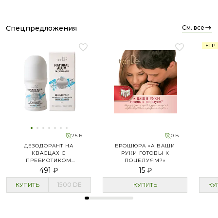
спецпредложения
см. все
HIT!
7.5 Б.
0 Б.
ДЕЗОДОРАНТ НА
БРОШЮРА «А ВАШИ
КВАСЦАХ С
РУКИ ГОТОВЫ К
ПРЕБИОТИКОМ
ПОЦЕЛУЯМ?»
«МУЖСКОЙ ВЫБОР»,
491 ₽
15 ₽
СВЕЖЕСТЬ
КУПИТЬ
1500
DE
КУПИТЬ
КУ