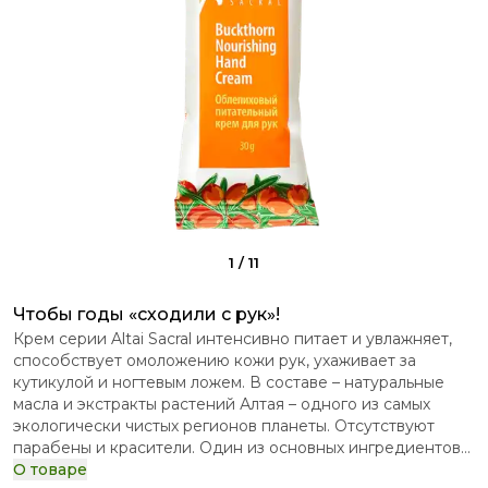
1
/
11
Чтобы годы «сходили с рук»!
Крем серии Altai Sacral интенсивно питает и увлажняет,
способствует омоложению кожи рук, ухаживает за
кутикулой и ногтевым ложем. В составе – натуральные
масла и экстракты растений Алтая – одного из самых
экологически чистых регионов планеты. Отсутствуют
парабены и красители. Один из основных ингредиентов
крема – экстракт косточек алтайской облепихи. Он
О товаре