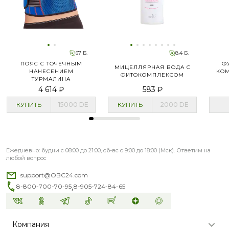
67 Б.
8.4 Б.
ПОЯС С ТОЧЕЧНЫМ
Ф
МИЦЕЛЛЯРНАЯ ВОДА С
НАНЕСЕНИЕМ
КОМ
ФИТОКОМПЛЕКСОМ
ТУРМАЛИНА
4 614 ₽
583 ₽
КУПИТЬ
15000
DE
КУПИТЬ
2000
DE
Ежедневно: будни с 08:00 до 21:00, сб-вс с 9:00 до 18:00 (Мск). Ответим на
любой вопрос
support@OBC24.com
,
8-800-700-70-95
8-905-724-84-65
Компания