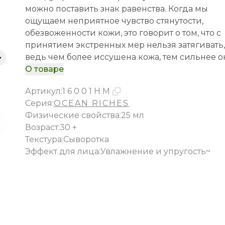
можно поставить знак равенства. Когда мы
ощущаем неприятное чувство стянутости,
обезвоженности кожи, это говорит о том, что с
принятием экстренных мер нельзя затягивать,
ведь чем более иссушена кожа, тем сильнее о
подвержена образованию морщин. Гиалуроновая
О товаре
сыворотка Ocean Riches помогает коже
Артикул
:
16001HM
восполнить дефицит влаги. Ее интенсивная
Серия:
OCEAN RICHES
формула с высокой концентрацией активных
Физические свойства
:
25 мл
ингредиентов действует комплексно: - насыщает
Возраст
:
30 +
влагой глубокие слои эпидермиса; - укрепляет
Текстура
:
Сыворотка
гидролипидный барьер кожи; - препятствует
Эффект для лица
:
Увлажнение и упругость~
появлению морщин; - разглаживает кожу,
придает ей мягкость и нежность. Сыворотка
ревитализирует и увлажняет кожу после
чрезмерного воздействия солнца, сухого возду
компенсирует сухость возрастной кожи.
Наслаждайся нежностью своей кожи в любом