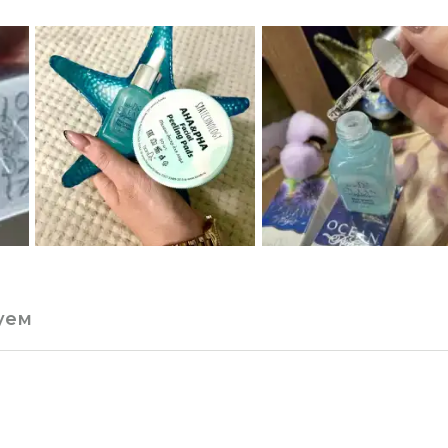
возрасте!
уем