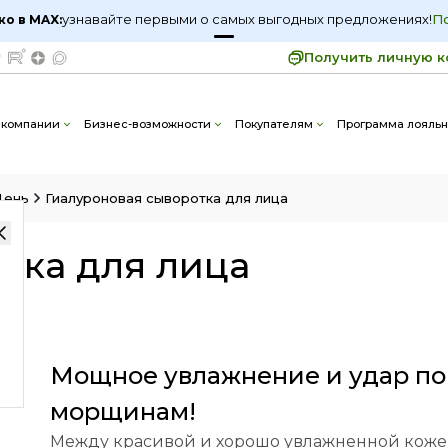
узнавайте первыми о самых выгодных предложениях!
узнавайте первыми о самых выгодных предложениях!
П
П
ко в MAX:
ко в MAX:
Получить личную к
отка для лица
1 183
 компании
Бизнес-возможности
Покупателям
Программа лояльн
День
Гиалуроновая сыворотка для лица
тка для лица
я
Мощное увлажнение и удар по
морщинам!
Между красивой и хорошо увлажненной кож