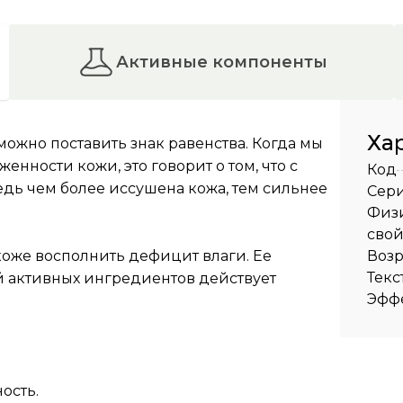
активные компоненты
Ха
жно поставить знак равенства. Когда мы
енности кожи, это говорит о том, что с
Код
едь чем более иссушена кожа, тем сильнее
Сер
Физ
свой
коже восполнить дефицит влаги. Ее
Возр
Текс
 активных ингредиентов действует
Эффе
ость.