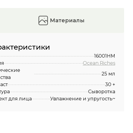
материалы
рактеристики
16001HM
ия
Ocean Riches
ические
25 мл
ства
аст
30 +
тура
Сыворотка
кт для лица
Увлажнение и упругость~