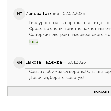
—
ИТ
Ионова Татьяна
02.02.2026
Гиалуроновая сыворотка для лица - эт
Средство очень приятно пахнет, им оч
Содержит экстракт тихоокеанского мо
Омолаживает и активно восстанавлива
Еще
Гиалурон насыщает, укрепляет, разглаж
появление морщин.
—
БН
Быкова Надежда
13.01.2026
Самая любимая сыворотка! Она шикарн
Девочки, берите, советую!
показать