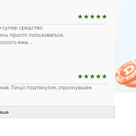
о супер средство.
ень просто пользоваться.
рского ежа.
ет кожу.
ивает , увлажняет кожу, препятствует
ая. Лицо подтянутое, отдохнувшее.
 ещё