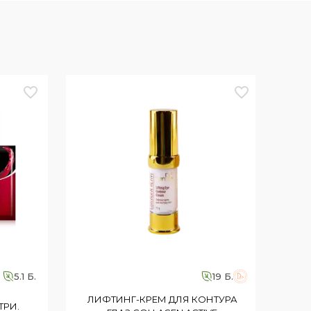
5.1 Б.
19 Б.
ЛИФТИНГ-КРЕМ ДЛЯ КОНТУРА
ТРИ.
НА