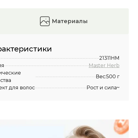
материалы
рактеристики
21311HM
ия
Master Herb
ические
Вес:500 г
ства
кт для волос
Рост и сила~