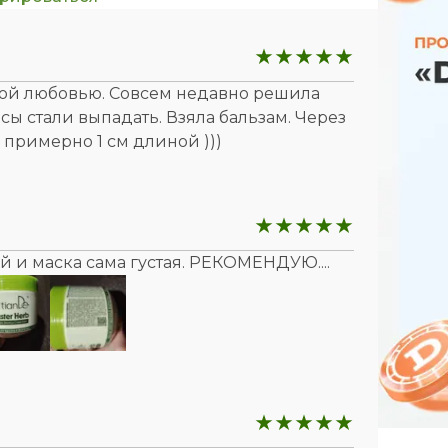
обой любовью. Совсем недавно решила
сы стали выпадать. Взяла бальзам. Через
сы примерно 1 см длиной )))
 и маска сама густая. РЕКОМЕНДУЮ....