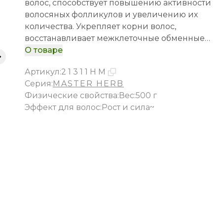
волос, способствует повышению активности
волосяных фолликулов и увеличению их
количества. Укрепляет корни волос,
восстанавливает межклеточные обменные
процессы, активизирует защитные свойства
О товаре
кожи головы. Улучшает структуру волос по все
Артикул
:
21311HM
длине и ускоряет их рост.
Серия:
MASTER HERB
Физические свойства
:
Вес:500 г
Эффект для волос
:
Рост и сила~