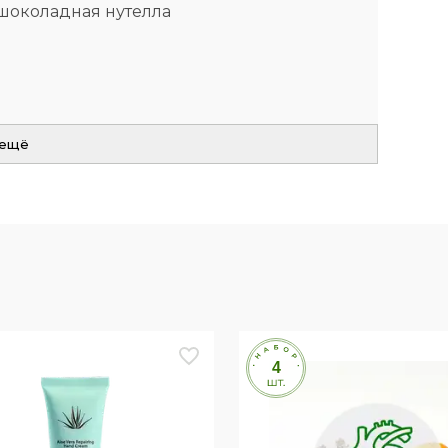
 шоколадная нутелла
 ещё