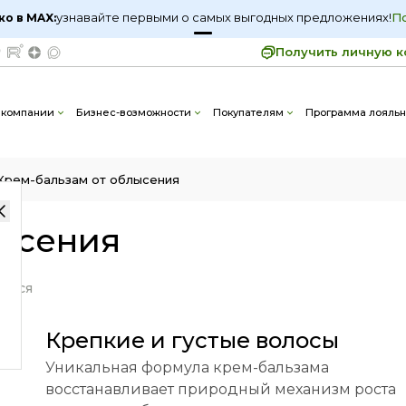
узнавайте первыми о самых выгодных предложениях!
узнавайте первыми о самых выгодных предложениях!
П
П
ко в MAX:
ко в MAX:
Получить личную к
облысения
 компании
Бизнес-возможности
Покупателям
Программа лояльн
Крем-бальзам от облысения
лысения
ться
Крепкие и густые волосы
Уникальная формула крем-бальзама
восстанавливает природный механизм роста