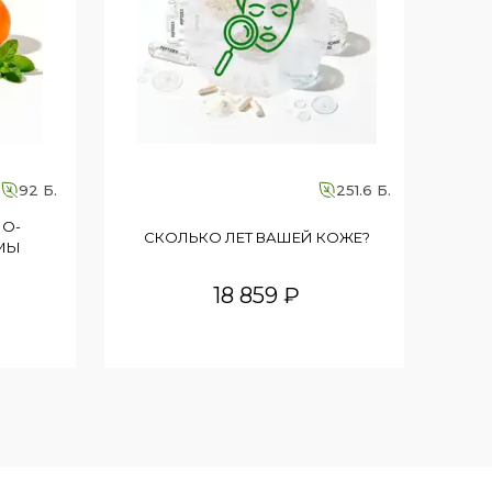
92 Б.
251.6 Б.
НО-
Ф
СКОЛЬКО ЛЕТ ВАШЕЙ КОЖЕ?
МЫ
18 859 ₽