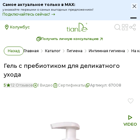
Самое актуальное только в MAX:
узнавайте первыми о самых выгодных предложениях!
Подключайтесь сейчас!
Колумбус
Получить личную консультацию
Назад
Главная
Каталог
Гигиена
Интимная гигиена
На 
Гель с пребиотиком для деликатного
ухода
5
12 Отзывов
1 Видео
Сертификаты
Артикул:
67008
VIDEO