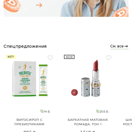
спецпредложения
см. все
HIT!
NEW
14 Б.
20.5 Б.
ФИТОСИРОП С
БАРХАТНАЯ МАТОВАЯ
ША
ПРЕБИОТИКАМИ
ПОМАДА, ТОН 1
РОСТ