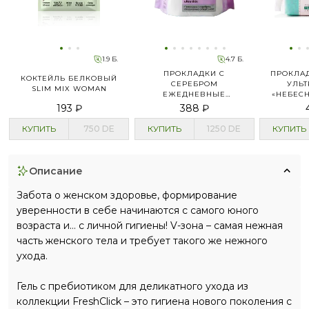
1.9 Б.
4.7 Б.
ПРОКЛАДКИ С
ПРОКЛА
КОКТЕЙЛЬ БЕЛКОВЫЙ
СЕРЕБРОМ
УЛЬТ
SLIM MIX WOMAN
ЕЖЕДНЕВНЫЕ
«НЕБЕС
CУПЕРТОНКИЕ
193 ₽
388 ₽
КУПИТЬ
750
DE
КУПИТЬ
1250
DE
КУПИТЬ
описание
Забота о женском здоровье, формирование
уверенности в себе начинаются с самого юного
возраста и… с личной гигиены! V-зона – самая нежная
часть женского тела и требует такого же нежного
ухода.
Гель с пребиотиком для деликатного ухода из
коллекции FreshClick – это гигиена нового поколения с