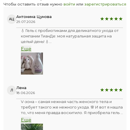
Чтобы оставить отзыв нужно
войти
или
зарегистрироваться
Антонина Цунова
АЦ
29.07.2026
💧 Гель с пробиотиками для деликатного ухода от
компании ТианДе: моя натуральная защита на
целый день! 💧
Надёжное средство для ежедневного ухода,
Еще
обеспечивает комфорт и защиту на протяжении
всего дня.
✨ Особенно меня привлекает, что продукт создан
на основе натуральных компонентов, без
парабенов и сульфатов. Пробиотики в составе
помогают восстановить и поддерживать здоровую
микрофлору, я ощущаю свежесть.
Лена
Л
💫 Мягкое и бережное очищение для меня
18.06.2026
предотвращает раздражение и дискомфорт.
V-зона – самая нежная часть женского тела и
Идеально подходит для ежедневного применения.
требует такого же нежного ухода. 🌸 И вот я нашла
💪 Гель создаёт мне надёжную защиту,
то, что меня правда восхитило. Я приобрела гель с
поддерживая естественный баланс и
пребиотиком для деликатного ухода из коллекции
обеспечивая свежесть в любой ситуации.
Еще
FreshClick – это гигиена нового поколения с
🌟 В вашей ежедневной рутине этот гель станет
натуральными пре- и постбиотиками.
незаменимым помощником, обеспечивая