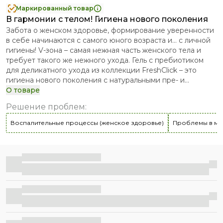
Маркированный товар
В гармонии с телом! Гигиена нового поколения
Забота о женском здоровье, формирование уверенности
в себе начинаются с самого юного возраста и… с личной
гигиены! V-зона – самая нежная часть женского тела и
требует такого же нежного ухода. Гель с пребиотиком
для деликатного ухода из коллекции FreshClick – это
гигиена нового поколения с натуральными пре- и
постбиотиками. Деликатная зона обладает своей
О товаре
микрофлорой, в которой большую роль играют
Решение проблем
:
лактобактерии, вырабатывающие молочную кислоту для
поддержания естественного уровня pH и природного
Воспалительные процессы (женское здоровье)
Проблемы в ма
защитного барьера (здоровая микрофлора абсолютно не
подходит для обитания болезнетворных бактерий).
Натуральные пре- и постбиотики в составе геля
Бесплатная доставка
способствуют поддержанию естественной микрофлоры
в деликатной зоне, снижению раздражения и сухости.
Состав средства, более чем на 85% состоящего из
натуральных компонентов, усилен аллантоином, который
Бесплатная доставка
известен своими успокаивающими и заживляющими
свойствами. Гель с пребиотиком для деликатного ухода
создан специально для тебя – чтобы ты всегда
Бесплатная доставка