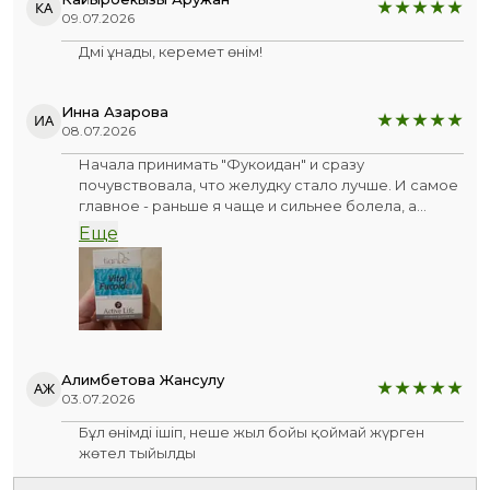
КА
09.07.2026
Дәмі ұнады, керемет өнім!
Инна Азарова
ИА
08.07.2026
Начала принимать "Фукоидан" и сразу
почувствовала, что желудку стало лучше. И самое
главное - раньше я чаще и сильнее болела, а
сейчас быстро восстанавливаюсь, благодаря
Еще
БАДу.
Алимбетова Жансулу
АЖ
03.07.2026
Бұл өнімді ішіп, неше жыл бойы қоймай жүрген
жөтел тыйылды