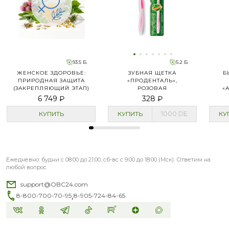
93.5 Б.
5.2 Б.
ЖЕНСКОЕ ЗДОРОВЬЕ:
ЗУБНАЯ ЩЕТКА
Б
ПРИРОДНАЯ ЗАЩИТА
«ПРОДЕНТАЛЬ»,
(ЗАКРЕПЛЯЮЩИЙ ЭТАП)
РОЗОВАЯ
«
6 749 ₽
328 ₽
КУПИТЬ
КУПИТЬ
1000
DE
КУ
Ежедневно: будни с 08:00 до 21:00, сб-вс с 9:00 до 18:00 (Мск). Ответим на
любой вопрос
support@OBC24.com
,
8-800-700-70-95
8-905-724-84-65