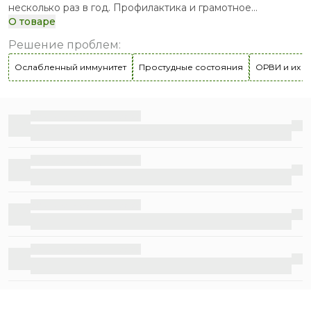
несколько раз в год. Профилактика и грамотное
восстановление помогают избежать осложнений и
О товаре
встретить следующий сезон ОРВИ во всеоружии.
Решение проблем
:
Ослабленный иммунитет
Простудные состояния
ОРВИ и их п
Бесплатная доставка
Бесплатная доставка
Бесплатная доставка
Бесплатная доставка