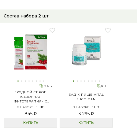
Состав набора
2
шт.
12.4 Б.
40 Б.
ГРУДНОЙ СИРОП
БАД К ПИЩЕ VITAL
«СЕЗОННАЯ
FUCOIDAN
ФИТОТЕРАПИЯ» С
ХВОЙНЫМ
В НАБОРЕ
:
1
ШТ.
В НАБОРЕ
:
1
ШТ.
ХЛОРОФИЛЛОМ
845 ₽
3 295 ₽
КУПИТЬ
КУПИТЬ