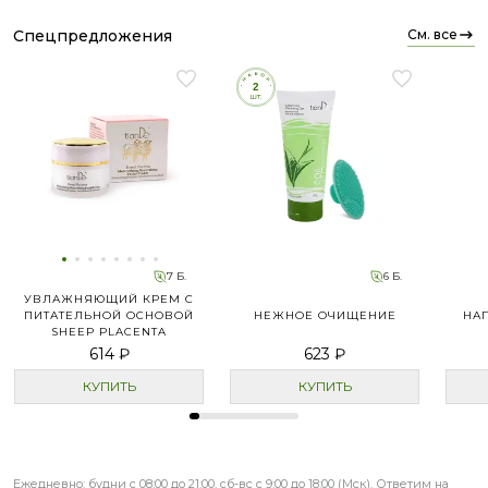
спецпредложения
см. все
7 Б.
6 Б.
УВЛАЖНЯЮЩИЙ КРЕМ С
ПИТАТЕЛЬНОЙ ОСНОВОЙ
НЕЖНОЕ ОЧИЩЕНИЕ
НА
SHEEP PLACENTA
614 ₽
623 ₽
КУПИТЬ
КУПИТЬ
Ежедневно: будни с 08:00 до 21:00, сб-вс с 9:00 до 18:00 (Мск). Ответим на