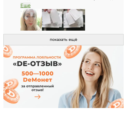
в личный кабинет и смотрела на них и думала ну и
Еще
как интересно они в деле!! 🤔🤔🤔 4 шт в упаковке
думаю наверное этого мало для полного эффекта
!! 🤔🤔🤔
Подруга все хвасталась своими фотками и
делилась по утрам какие они шикарные и тд и тп . Я
слушала , прислушивалась и решила тоже
показать ещё
испытать на себе ! 🤣🤣 🤗
И что думаете ??
Они просто бомбические 💣💣💣
И что ? Что 4 шт в упаковке ! Оказалось , что их
просто можно аккуратно порезать ножницами и
поделить на несколько !! 💃💃💃
После вскрытия упаковки нужно убрать в
холодильник, так кстати эффект будет еще лучше ,
патчи прохладные и очень приятный холодок когда
они в процессе !
Короче я довольна , результатом тоже !
Использовать патчи следует в течение 1 недели
после вскрытия упаковки! ☝️
Первую упаковку я заказала , а вторую взяла
бесплатно за Декоины! 🤗🤗🤗