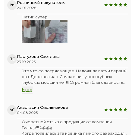
Розничный покупатель
Рп
24.01.2026
Патчи супер
Пастухова Светлана
ПС
23.10.2025
Это что-то потрясающее. Наложила патчи первый
раз. Держала час. Сняла и вижу носогубных
глубоких морщин нет!!! Огромная благодарность
за эти патчи. Буду заказывать ещё. Это просто
Еще
революционный прорыв!
Анастасия Смольникова
АС
04.08.2025
Очередной отзыв о продукции от компании
Тианде!!! 🤗🤗🤗
Когда появилась эта новинка я много раз заходила