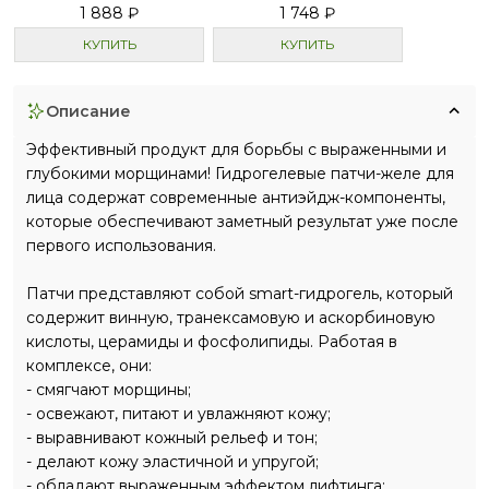
1 888 ₽
1 748 ₽
КУПИТЬ
КУПИТЬ
описание
Эффективный продукт для борьбы с выраженными и
глубокими морщинами! Гидрогелевые патчи-желе для
лица содержат современные антиэйдж-компоненты,
которые обеспечивают заметный результат уже после
первого использования.
Патчи представляют собой smart-гидрогель, который
содержит винную, транексамовую и аскорбиновую
кислоты, церамиды и фосфолипиды. Работая в
комплексе, они:
- смягчают морщины;
- освежают, питают и увлажняют кожу;
- выравнивают кожный рельеф и тон;
- делают кожу эластичной и упругой;
- обладают выраженным эффектом лифтинга;