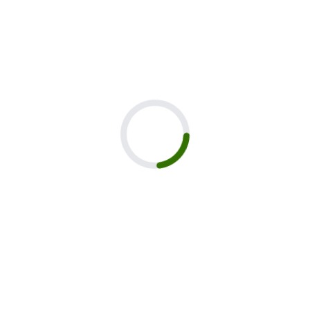
активные компоненты
материалы
Характеристики
Код
30213HM
Серия
SPA technology
Физические
Вес:380 г
свойства
Текстура
Соль
Эффект для тела
Упругость и тонус~
205 отзывов со средней оценкой 5
Чтобы оставить отзыв нужно
войти
или
зарегистрироваться
Ольга Ковалева
ОК
29.07.2026
Соли для тела – это песня! У меня их целая