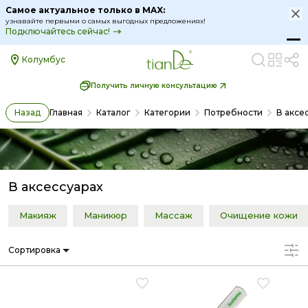
В аксессуарах | TianDe
Самое актуальное только в MAX:
узнавайте первыми о самых выгодных предложениях!
Подключайтесь сейчас!
Колумбус
Получить личную консультацию
Назад
Главная
Каталог
Категории
Потребности
В аксе
В аксессуарах
Макияж
Маникюр
Массаж
Очищение кожи
Сортировка