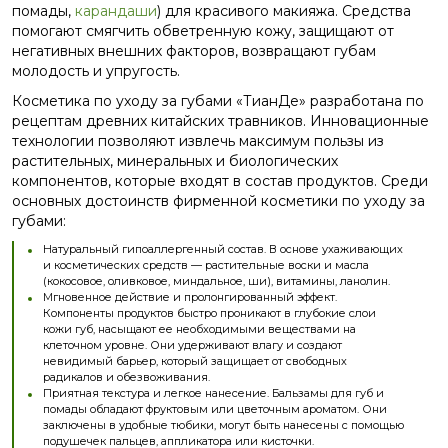
помады,
карандаши
) для красивого макияжа. Средства
помогают смягчить обветренную кожу, защищают от
негативных внешних факторов, возвращают губам
молодость и упругость.
Косметика по уходу за губами «ТианДе» разработана по
рецептам древних китайских травников. Инновационные
технологии позволяют извлечь максимум пользы из
растительных, минеральных и биологических
компонентов, которые входят в состав продуктов. Среди
основных достоинств фирменной косметики по уходу за
губами:
Натуральный гипоаллергенный состав. В основе ухаживающих
и косметических средств — растительные воски и масла
(кокосовое, оливковое, миндальное, ши), витамины, ланолин.
Мгновенное действие и пролонгированный эффект.
Компоненты продуктов быстро проникают в глубокие слои
кожи губ, насыщают ее необходимыми веществами на
клеточном уровне. Они удерживают влагу и создают
невидимый барьер, который защищает от свободных
радикалов и обезвоживания.
Приятная текстура и легкое нанесение. Бальзамы для губ и
помады обладают фруктовым или цветочным ароматом. Они
заключены в удобные тюбики, могут быть нанесены с помощью
подушечек пальцев, аппликатора или кисточки.