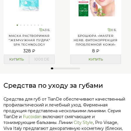
4.3 Б.
0 Б.
МАСКА РАСТВОРИМАЯ
БРОШЮРА «MASTER
"ЖЕМЧУЖНАЯ ПУДРА"
HERB. ФИТОКОРРЕКЦИЯ
SPA TECHNOLOGY
ПРОБЛЕМНОЙ КОЖИ»
328 ₽
8 ₽
КУПИТЬ
1000
DE
КУПИТЬ
Средства по уходу за губами
Средства для губ от TianDe обеспечивают качественный
профилактический и лечебный уход. Фирменная
продукция представлена несколькими линиями. Серия
TianDe и
Fucoidan
включают смягчающие и
тонизирующие бальзамы. Линии
City Style
, Pro Visage,
Viva Italy предлагают декоративную косметику (блески,